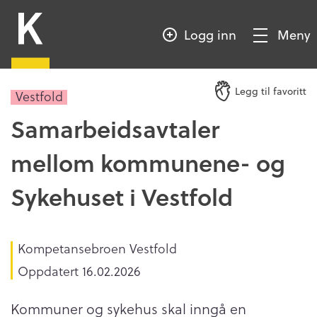
HOPP
Kompetansebroen
TIL
Logg inn
Meny
HOVEDINNHOLD
Vis/Skjul
meny
Legg til favoritt
Vestfold
Samarbeidsavtaler
mellom kommunene- og
Sykehuset i Vestfold
Kompetansebroen Vestfold
Oppdatert
16.02.2026
Kommuner og sykehus skal inngå en