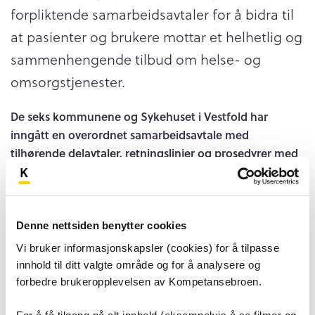
forpliktende samarbeidsavtaler for å bidra til
at pasienter og brukere mottar et helhetlig og
sammenhengende tilbud om helse- og
omsorgstjenester.
De seks kommunene og Sykehuset i Vestfold har
inngått en overordnet samarbeidsavtale med
tilhørende delavtaler, retningslinjer og prosedyrer med
konkretiseringer.
Formålet er å sikre en tydelig og hensiktsmessig
fordeling av ansvar og oppgaver, og skape
Denne nettsiden benytter cookies
forutsigbarhet for partenes planlegging og
Vi bruker informasjonskapsler (cookies) for å tilpasse
budsjettering av de oppgavene som hver har ansvaret
innhold til ditt valgte område og for å analysere og
for.
forbedre brukeropplevelsen av Kompetansebroen.
Overordnede samarbeidsavtaler