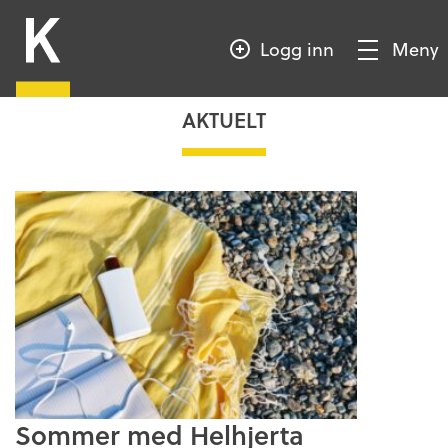
HOPP
Kompetansebroen
TIL
Logg inn
Meny
HOVEDINNHOLD
Vis/Skjul
meny
AKTUELT
Sommer med Helhjerta