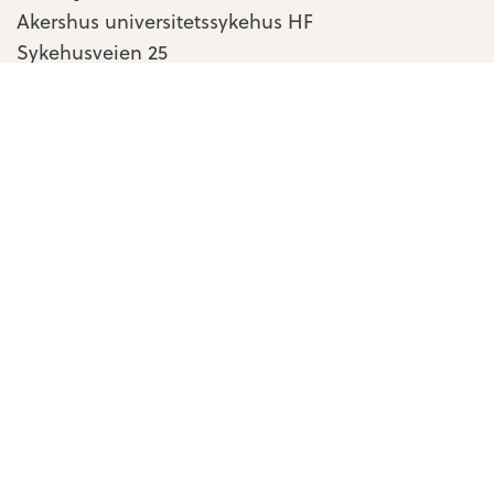
Akershus universitetssykehus HF
Sykehusveien 25
1478 Nordbyhagen
Kontakt oss
Personvern & cookies
Tilgjengelighetserklæring