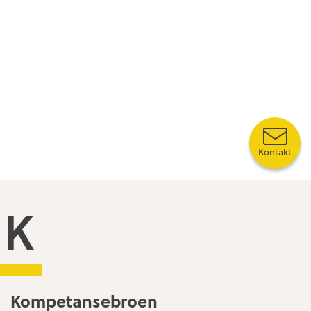
Kontakt
Kompetansebroen
Kompetansebroen