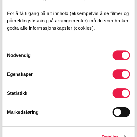
For å få tilgang på alt innhold (eksempelvis å se filmer og
Sommer med Helhjerta
påmeldingsløsning på arrangementer) må du som bruker
Første episode vi ønsker å hente frem i “Sommer med
godta alle informasjonskapsler (cookies).
Helhjerta” er episoden med Ida Høiby, den mest
nedlastede i sesong 15. Om sammenhengen mellom
Samtykkevalg
sykepleiernes arbeidstid og risikoen for brystkreft.
Nødvendig
Les mer
Egenskaper
Statistikk
Markedsføring
Detaljer