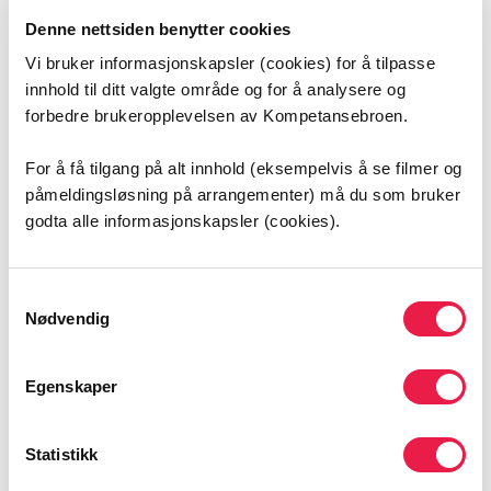
jobber de?
Denne nettsiden benytter cookies
I ACT- og FACT-team flyttes behandlingen ut av kontor
Vi bruker informasjonskapsler (cookies) for å tilpasse
og institusjon til der brukeren bor eller oppholder seg.
innhold til ditt valgte område og for å analysere og
Det er tverrfaglige team som retter seg mot personer
forbedre brukeropplevelsen av Kompetansebroen.
med alvorlige psykiske lidelser og/eller rusproblematikk.
Forskning på ACT og FACT har vist at denne måten å
For å få tilgang på alt innhold (eksempelvis å se filmer og
organisere tjenestene på er ønsket av målgruppen
påmeldingsløsning på arrangementer) må du som bruker
(NAPHA).
godta alle informasjonskapsler (cookies).
ACT/FACT arbeider etter en biopsykososial tenkning hvor
noen av oppgavene er å følge med på sykdoms- og
Samtykkevalg
Nødvendig
symptomutvikling, yte veiledning og praktisk hjelp i
hverdagen, arbeide med rehabilitering og støtte
brukerens bedringsprosesser. Et integrert team er
Egenskaper
ansvarlig for samtlige av disse oppgavene.
Nyttig håndbok om hvordan ACT- og FACT-team kan
Statistikk
etableres