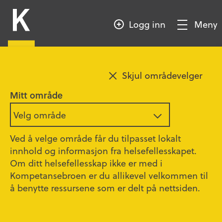
HOPP
Kompetansebroen
TIL
Logg inn
Meny
HOVEDINNHOLD
Vis/Skjul
meny
Legg til favoritt
Skjul områdevelger
FACT/ACT
Mitt område
Velg område
Kompetansebroen sentral redaksjon i samarbeid
Ved å velge område får du tilpasset lokalt
med DPS Gjøvik
innhold og informasjon fra helsefellesskapet.
Om ditt helsefellesskap ikke er med i
Behandlingsmodeller som gir oppsøkende,
Kompetansebroen er du allikevel velkommen til
samtidige, helhetlige og koordinerte tjenester
å benytte ressursene som er delt på nettsiden.
til personer med alvorlige psykiske lidelser