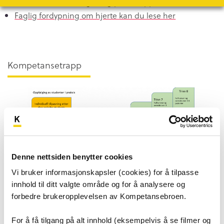
Les mer om avdelingen og praksisoppstart her
Faglig fordypning om hjerte kan du lese her
Kompetansetrapp
Denne nettsiden benytter cookies
Vi bruker informasjonskapsler (cookies) for å tilpasse
innhold til ditt valgte område og for å analysere og
Kompetansetrappen kan ses i større format her
forbedre brukeropplevelsen av Kompetansebroen.
For å få tilgang på alt innhold (eksempelvis å se filmer og