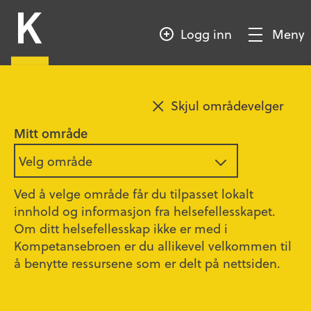
HOPP
Kompetansebroen
TIL
Logg inn
Meny
HOVEDINNHOLD
Vis/Skjul
meny
Legg til favoritt
Østfold
Skjul områdevelger
Døgnområde 1 –
Mitt område
hjertemedisin
Velg område
Ved å velge område får du tilpasset lokalt
innhold og informasjon fra helsefellesskapet.
Velkommen til døgnområde 1 - hjertemedisin!
Om ditt helsefellesskap ikke er med i
På denne siden finner du informasjon om
Kompetansebroen er du allikevel velkommen til
praksisstedet, samt kompetansetrapp for
å benytte ressursene som er delt på nettsiden.
praksisperioden.