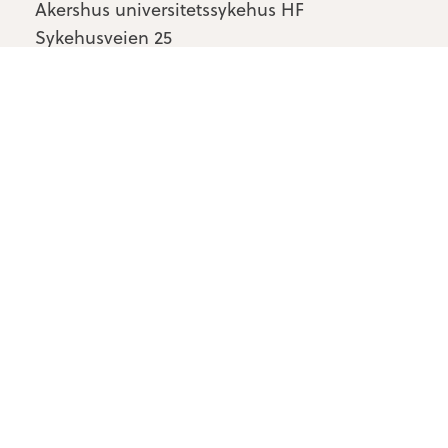
Akershus universitetssykehus HF
Sykehusveien 25
1478 Nordbyhagen
Kontakt oss
Personvern & cookies
Tilgjengelighetserklæring