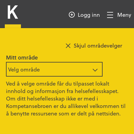
HOPP
Kompetansebroen
TIL
Logg inn
Meny
HOVEDINNHOLD
Vis/Skjul
meny
Legg til favoritt
Skjul områdevelger
Hefter om sorg
Mitt område
Velg område
Sorgbehandling poliklinikk, Akershus
Ved å velge område får du tilpasset lokalt
universitetssykehus HF
innhold og informasjon fra helsefellesskapet.
Oppdatert
22.01.2019
Om ditt helsefellesskap ikke er med i
Kompetansebroen er du allikevel velkommen til
Informasjonshefter produsert av
å benytte ressursene som er delt på nettsiden.
Landsforeningen uventet barnedød.