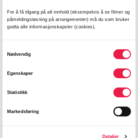
Skolebarn og sorg
For å få tilgang på alt innhold (eksempelvis å se filmer og
påmeldingsløsning på arrangementer) må du som bruker
godta alle informasjonskapsler (cookies).
Alle fagartikler
Samtykkevalg
Nødvendig
Egenskaper
Meld deg på nyhetsbrev
Statistikk
Markedsføring
Detaljer