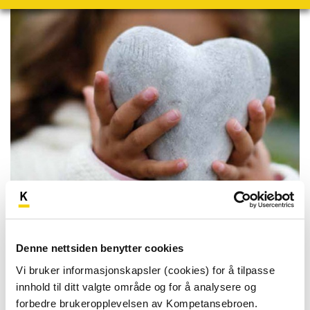
Her er lenker til informasjonshefter som Sorgbehandling
poliklinikk har vært med på å lage. Heftene er produsert
av Landsforeningen uventet barnedød.
Denne nettsiden benytter cookies
Vi bruker informasjonskapsler (cookies) for å tilpasse
Når de minste sørger
innhold til ditt valgte område og for å analysere og
Søskenfortellinger
forbedre brukeropplevelsen av Kompetansebroen.