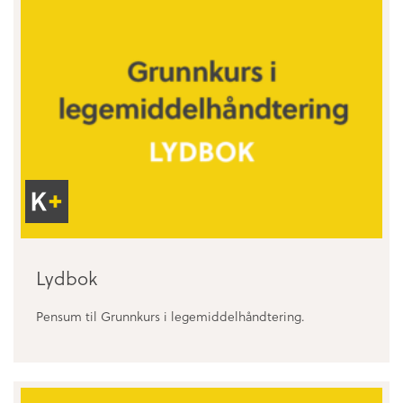
–
Lydbok
Kun
Pensum til Grunnkurs i legemiddelhåndtering.
for
samarbeidspartnere