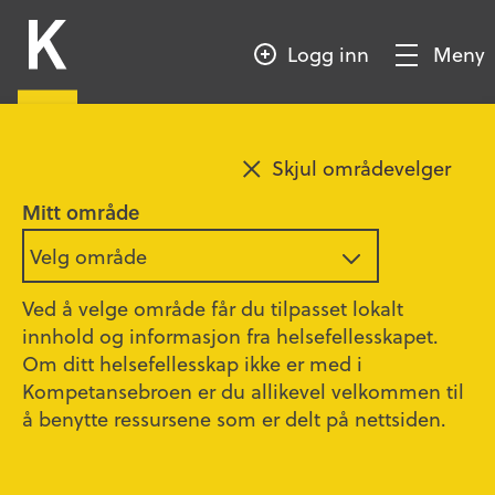
HOPP
Kompetansebroen
TIL
Logg inn
Meny
HOVEDINNHOLD
Vis/Skjul
meny
Legg til favoritt
Skjul områdevelger
Kursdeltager
Mitt område
Velg område
Her finner du alt av innhold du trenger i din
Ved å velge område får du tilpasset lokalt
forberedelse til Grunnkurs i
innhold og informasjon fra helsefellesskapet.
legemiddelhåndtering.
Om ditt helsefellesskap ikke er med i
Kompetansebroen er du allikevel velkommen til
å benytte ressursene som er delt på nettsiden.
Klikk her for å komme tilbake til Grunnkurs i
legemiddelhåndtering
.