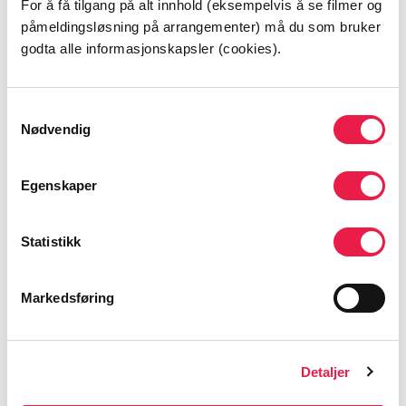
For å få tilgang på alt innhold (eksempelvis å se filmer og
påmeldingsløsning på arrangementer) må du som bruker
godta alle informasjonskapsler (cookies).
Samtykkevalg
Nødvendig
Egenskaper
Statistikk
Veiledning for kursdeltager
Markedsføring
Kort innføring for deltagere, hvordan ta i bruk Grunnkurs
i legemiddelhåndtering.
Detaljer