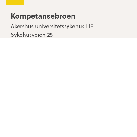
Kompetansebroen
Akershus universitetssykehus HF
Sykehusveien 25
1478 Nordbyhagen
Kontakt oss
Personvern & cookies