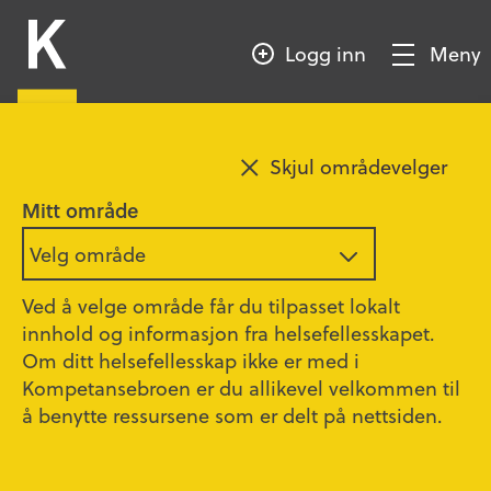
HOPP
Kompetansebroen
TIL
Logg inn
Meny
HOVEDINNHOLD
Vis/Skjul
meny
Legg til favoritt
Østfold
Skjul områdevelger
Delirium – læringsressurser
Mitt område
Velg område
Oppdatert
18.12.2023
Ved å velge område får du tilpasset lokalt
innhold og informasjon fra helsefellesskapet.
Delirium er definert som akutt (timer eller
Om ditt helsefellesskap ikke er med i
dager) forstyrrelse av bevissthetsnivået med
Kompetansebroen er du allikevel velkommen til
redusert evne til å fokusere, fastholde eller
å benytte ressursene som er delt på nettsiden.
skifte oppmerksomhet. Dette kan ledsages av
endringer i kognitive funksjoner, slik som