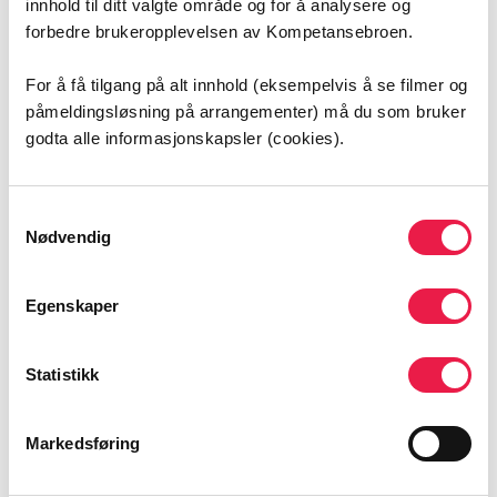
innhold til ditt valgte område og for å analysere og
forbedre brukeropplevelsen av Kompetansebroen.
For å få tilgang på alt innhold (eksempelvis å se filmer og
påmeldingsløsning på arrangementer) må du som bruker
godta alle informasjonskapsler (cookies).
Samtykkevalg
Nødvendig
Egenskaper
Med dilla på delirium!
Statistikk
Verdens deliriumdag markeres 15 mars, og Leiv Otto
Wathne sier selv at han har dilla på delirium. Men hva er
Markedsføring
egentlig delirium, og hvordan kan man vite om
pasienten har delirium eller bare er forvirret? Og hva er