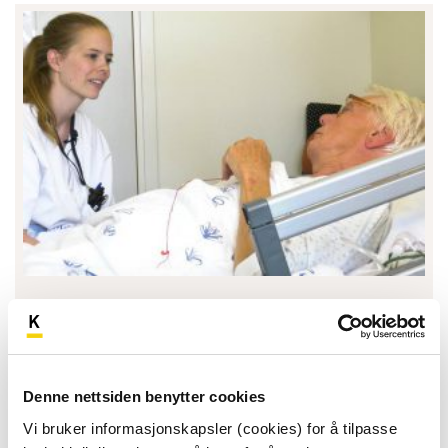
Delirium og kognitiv svikt
Spesialisthelsetjenesten
25-30 minutter
Denne nettsiden benytter cookies
Vi bruker informasjonskapsler (cookies) for å tilpasse