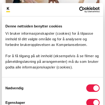
Denne nettsiden benytter cookies
Vi bruker informasjonskapsler (cookies) for å tilpasse
innhold til ditt valgte område og for å analysere og
Lokal ressursgruppe for
forbedre brukeropplevelsen av Kompetansebroen.
Kompetansebroen i Diakonhjemmet
For å få tilgang på alt innhold (eksempelvis å se filmer og
sektor
påmeldingsløsning på arrangementer) må du som bruker
godta alle informasjonskapsler (cookies).
Kompetansebroen har en sentral redaksjon på A-hus,
samt et sentralt redaksjonsråd og et styre. Hvert
helsefelleskap har en lokal redaksjon med lokale
redaksjonsråd. I Oslo har man i tillegg lokale
Samtykkevalg
Nødvendig
ressursgrupper knyttet til de lokale helsefelleskapene i
de fire sektorene i Oslo.
Egenskaper