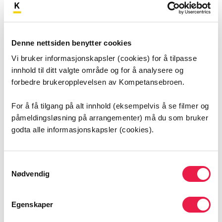
Denne nettsiden benytter cookies
Vi bruker informasjonskapsler (cookies) for å tilpasse
Taushetsplikt for helsepersonell
innhold til ditt valgte område og for å analysere og
forbedre brukeropplevelsen av Kompetansebroen.
Helsepersonell har taushetsplikt og kan ikke dele
det de får vite om pasienten. Men det finnes
For å få tilgang på alt innhold (eksempelvis å se filmer og
mange unntak, som det er viktig at du kjenner til.
påmeldingsløsning på arrangementer) må du som bruker
godta alle informasjonskapsler (cookies).
Samtykkevalg
Nødvendig
Egenskaper