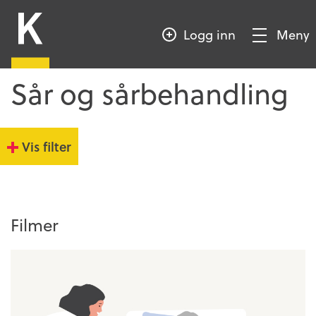
HOPP
Kompetansebroen
TIL
Logg inn
Meny
HOVEDINNHOLD
Vis/Skjul
meny
Sår og sårbehandling
Vis filter
Filmer