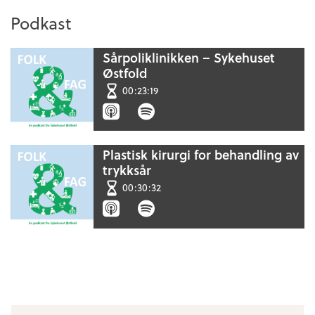
Podkast
Sårpoliklinikken – Sykehuset
Østfold
00:23:19
Plastisk kirurgi for behandling av
trykksår
00:30:32