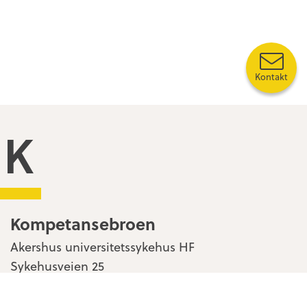
Kontakt
Kompetansebroen
Kompetansebroen
Akershus universitetssykehus HF
Sykehusveien 25
1478 Nordbyhagen