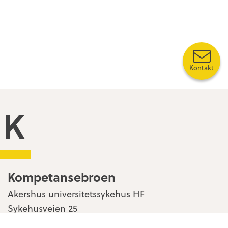
Kontakt
Kompetansebroen
Kompetansebroen
Akershus universitetssykehus HF
Sykehusveien 25
1478 Nordbyhagen