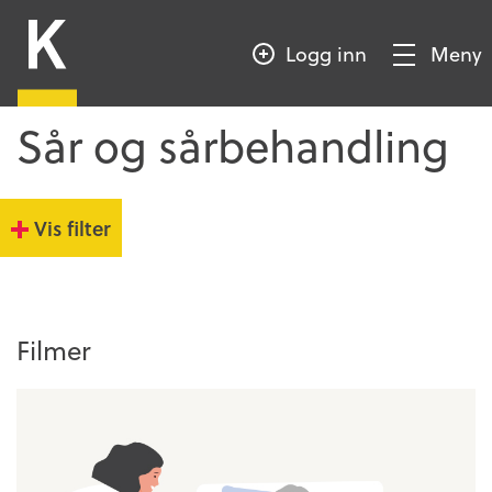
HOPP
Kompetansebroen
TIL
Logg inn
Meny
HOVEDINNHOLD
Vis/Skjul
meny
Sår og sårbehandling
Vis filter
Filmer