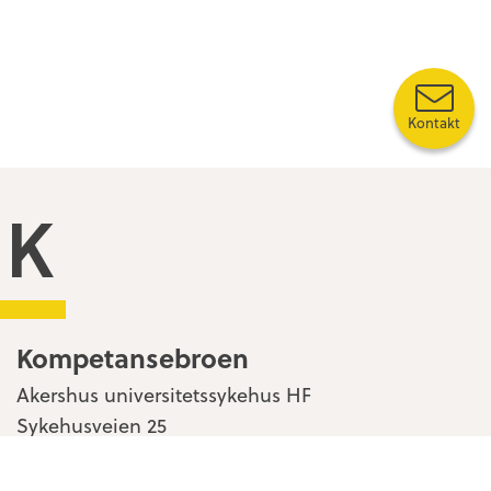
Kontakt
Kompetansebroen
Kompetansebroen
Akershus universitetssykehus HF
Sykehusveien 25
1478 Nordbyhagen