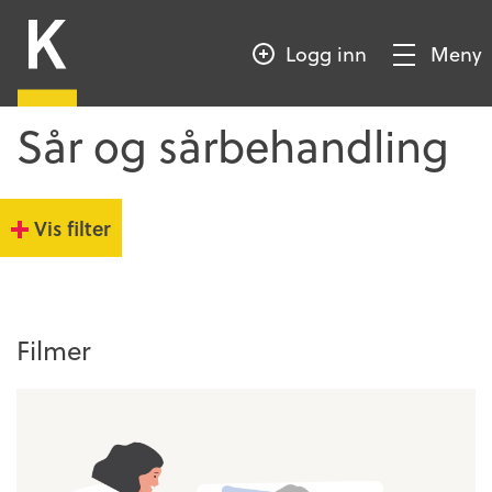
HOPP
Kompetansebroen
TIL
Logg inn
Meny
HOVEDINNHOLD
Vis/Skjul
meny
Sår og sårbehandling
Vis filter
Filmer