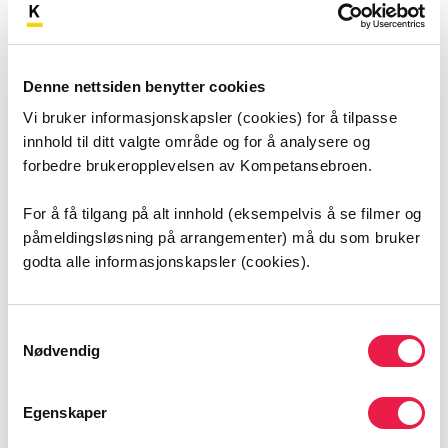
Denne nettsiden benytter cookies
Vi bruker informasjonskapsler (cookies) for å tilpasse
Taushetsplikt for helsepersonell
innhold til ditt valgte område og for å analysere og
forbedre brukeropplevelsen av Kompetansebroen.
Helsepersonell har taushetsplikt og kan ikke dele
det de får vite om pasienten. Men det finnes
For å få tilgang på alt innhold (eksempelvis å se filmer og
mange unntak, som det er viktig at du kjenner til.
påmeldingsløsning på arrangementer) må du som bruker
godta alle informasjonskapsler (cookies).
Samtykkevalg
Nødvendig
Egenskaper