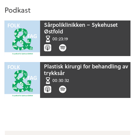
Podkast
Sårpoliklinikken – Sykehuset
Østfold
00:23:19
Plastisk kirurgi for behandling av
trykksår
00:30:32