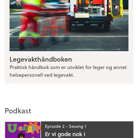
Legevakthåndboken
Praktisk håndbok som er utviklet for leger og annet
helsepersonell ved legevakt.
Podkast
Episode 2 - Sesong 1
Er vi gode nok i