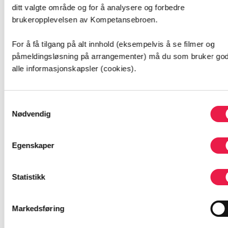
ditt valgte område og for å analysere og forbedre
brukeropplevelsen av Kompetansebroen.
NIHSS skåringsverktøy
For å få tilgang på alt innhold (eksempelvis å se filmer og
påmeldingsløsning på arrangementer) må du som bruker god
Helsepersonell
alle informasjonskapsler (cookies).
1 time
Samtykkevalg
Nødvendig
Fagartikler
Egenskaper
Statistikk
Markedsføring