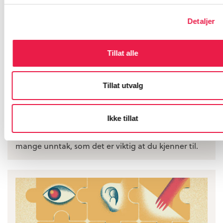
Detaljer
Tillat alle
Tillat utvalg
Taushetsplikt for helsepersonell
Ikke tillat
Helsepersonell har taushetsplikt og kan ikke dele
det de får vite om pasienten. Men det finnes
mange unntak, som det er viktig at du kjenner til.