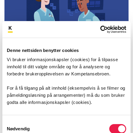
Denne nettsiden benytter cookies
Vi bruker informasjonskapsler (cookies) for å tilpasse
Introduksjon til helse- og omsorgsarbeid
innhold til ditt valgte område og for å analysere og
forbedre brukeropplevelsen av Kompetansebroen.
Nyansatte og vikarer uten relevant
fagutdanning innen helse og omsorg
For å få tilgang på alt innhold (eksempelvis å se filmer og
7 timer
påmeldingsløsning på arrangementer) må du som bruker
godta alle informasjonskapsler (cookies).
Samtykkevalg
Nødvendig