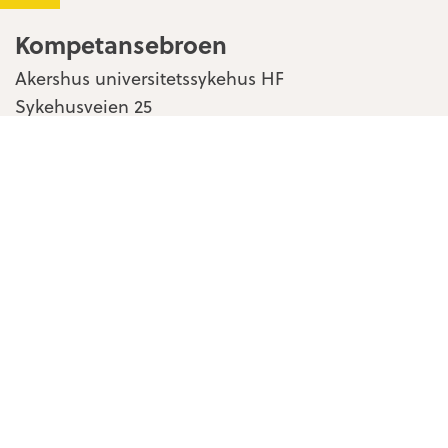
Kompetansebroen
Akershus universitetssykehus HF
Sykehusveien 25
1478 Nordbyhagen
Kontakt oss
Personvern & cookies