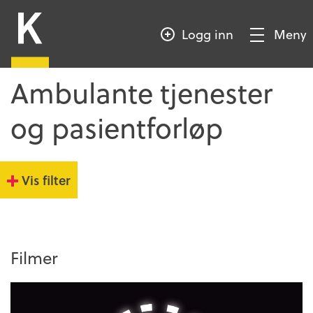
HOPP
Kompetansebroen
TIL
Logg inn
Meny
HOVEDINNHOLD
Vis/Skjul
meny
Ambulante tjenester
og pasientforløp
Vis filter
Filmer