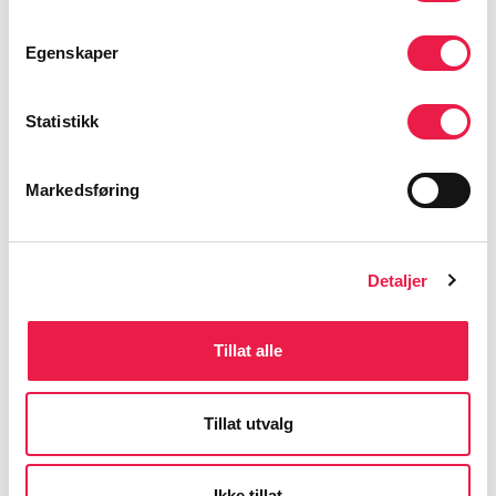
Egenskaper
Statistikk
Markedsføring
Forflytning
Detaljer
Helsepersonell
Variabelt, avhenger av hvordan kurset tas
Tillat alle
i bruk
Tillat utvalg
Ikke tillat