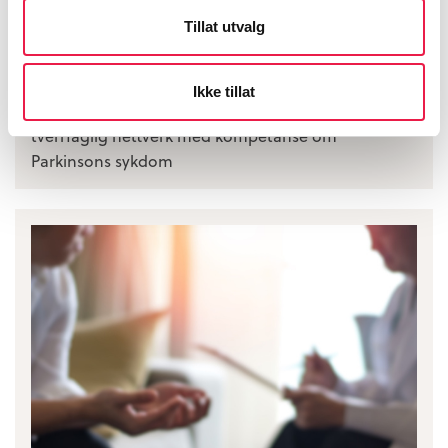
Tillat utvalg
ParkinsonNet
Ikke tillat
Her finner du fagressurser og fagpersoner i et
tverrfaglig nettverk med kompetanse om
Parkinsons sykdom