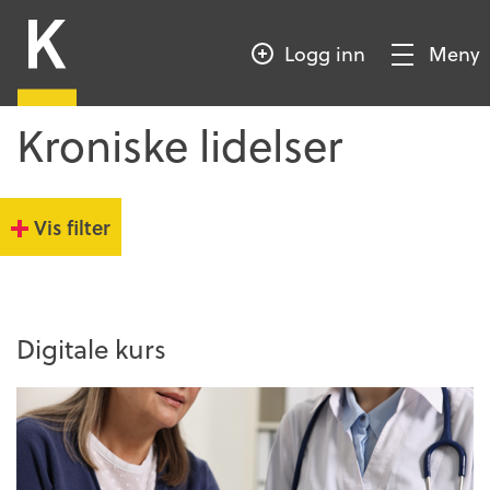
HOPP
Kompetansebroen
TIL
Logg inn
Meny
HOVEDINNHOLD
Vis/Skjul
meny
Kroniske lidelser
Vis filter
Digitale kurs