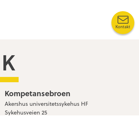
Kontakt
Kompetansebroen
Kompetansebroen
Akershus universitetssykehus HF
Sykehusveien 25
1478 Nordbyhagen