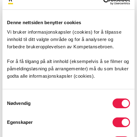
Diabetes – fagprosedyre
Den nye fagprosedyren fra Aldring og helse kan
Denne nettsiden benytter cookies
sikre kvaliteten på behandling og oppfølging av
Vi bruker informasjonskapsler (cookies) for å tilpasse
diabetes i de kommunale helse- og
innhold til ditt valgte område og for å analysere og
omsorgstjenestene.
forbedre brukeropplevelsen av Kompetansebroen.
For å få tilgang på alt innhold (eksempelvis å se filmer og
påmeldingsløsning på arrangementer) må du som bruker
godta alle informasjonskapsler (cookies).
Samtykkevalg
Nødvendig
Egenskaper