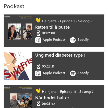
Podkast
Helhjerta -
Episode 1 - Sesong 9
Retten til å puste
01:02:00
Apple Podcast
Spotify
Ung med diabetes type 1
00:28:11
Apple Podcast
Spotify
Helhjerta -
Episode 11 - Sesong 7
Når hodet halter
01:08:42