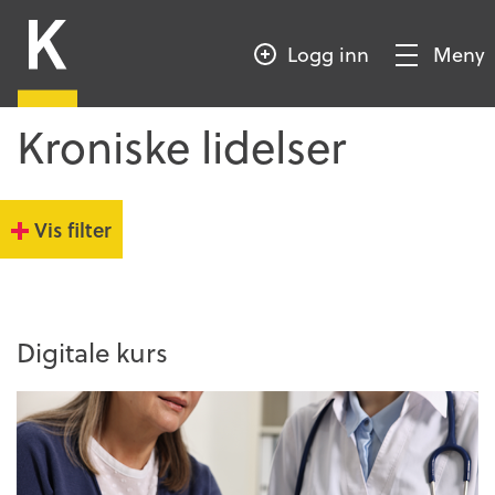
HOPP
Kompetansebroen
TIL
Logg inn
Meny
HOVEDINNHOLD
Vis/Skjul
meny
Kroniske lidelser
Vis filter
Digitale kurs