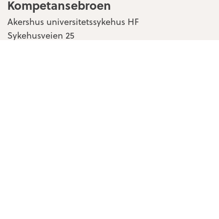
Kompetansebroen
Akershus universitetssykehus HF
Sykehusveien 25
1478 Nordbyhagen
Kontakt oss
Personvern & cookies
Tilgjengelighetserklæring