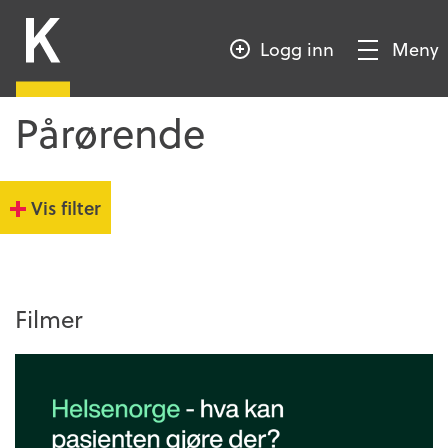
HOPP
Kompetansebroen
TIL
Logg inn
Meny
HOVEDINNHOLD
Vis/Skjul
meny
Pårørende
Vis filter
Filmer