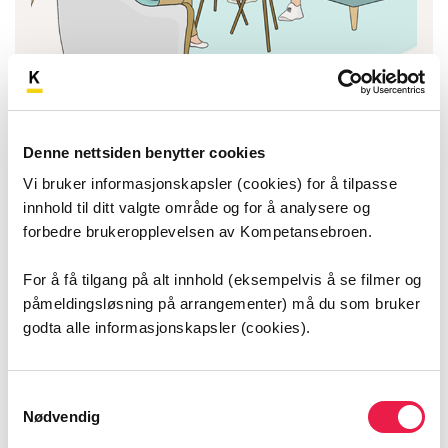
Veiviser i systematisk
Denne nettsiden benytter cookies
pårørendesamarbeid
Vi bruker informasjonskapsler (cookies) for å tilpasse
Læringsprogram for helsepersonell i systematisk
innhold til ditt valgte område og for å analysere og
pårørendesamarbeid.
forbedre brukeropplevelsen av Kompetansebroen.
For å få tilgang på alt innhold (eksempelvis å se filmer og
påmeldingsløsning på arrangementer) må du som bruker
godta alle informasjonskapsler (cookies).
Samtykkevalg
Nødvendig