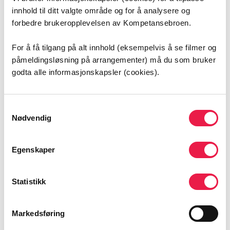
innhold til ditt valgte område og for å analysere og
forbedre brukeropplevelsen av Kompetansebroen.
For å få tilgang på alt innhold (eksempelvis å se filmer og
påmeldingsløsning på arrangementer) må du som bruker
godta alle informasjonskapsler (cookies).
Samtykkevalg
Veiviser i systematisk
Nødvendig
pårørendesamarbeid
Læringsprogram for helsepersonell i systematisk
Egenskaper
pårørendesamarbeid.
Statistikk
Markedsføring