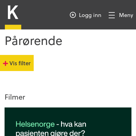
HOPP
Kompetansebroen
TIL
Logg inn
Meny
HOVEDINNHOLD
Vis/Skjul
meny
Pårørende
Vis filter
Filmer