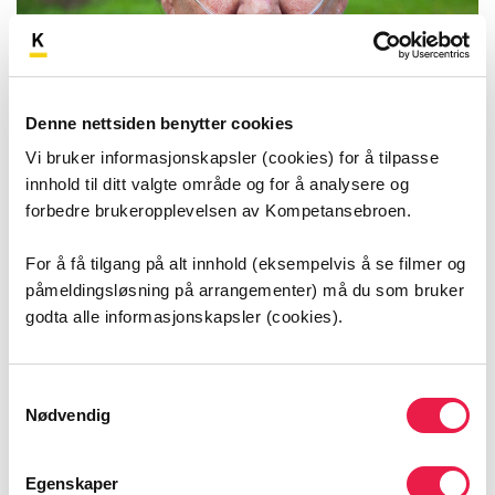
Denne nettsiden benytter cookies
Vi bruker informasjonskapsler (cookies) for å tilpasse
innhold til ditt valgte område og for å analysere og
forbedre brukeropplevelsen av Kompetansebroen.
For å få tilgang på alt innhold (eksempelvis å se filmer og
påmeldingsløsning på arrangementer) må du som bruker
Bærbart oksygenutstyr
godta alle informasjonskapsler (cookies).
Helsepersonell
Samtykkevalg
Variabelt, avhenger av hvordan kurset tas
Nødvendig
i bruk
Egenskaper