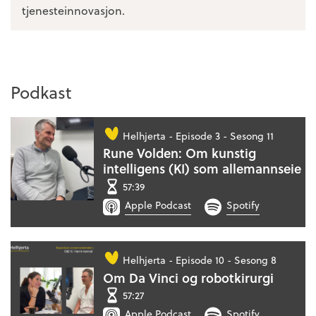
tjenesteinnovasjon.
Podkast
Helhjerta -
Episode 3 - Sesong 11
Rune Volden: Om kunstig
intelligens (KI) som allemannseie
57:39
Apple Podcast
Spotify
Helhjerta -
Episode 10 - Sesong 8
Om Da Vinci og robotkirurgi
57:27
Apple Podcast
Spotify