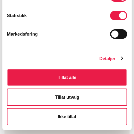
Statistikk
Markedsføring
Detaljer
Tillat alle
Stasjonære oksygen­konsentratorer
Tillat utvalg
Helsepersonell som skal bistå med
behandlings­hjelpemidler.
Ikke tillat
Variabelt, avhenger av hvordan kurset tas
i bruk