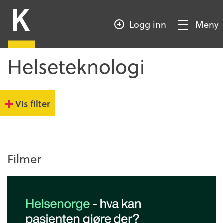
HOPP
Kompetansebroen
TIL
Logg inn
Meny
HOVEDINNHOLD
Vis/Skjul
meny
Helseteknologi
Vis filter
Filmer