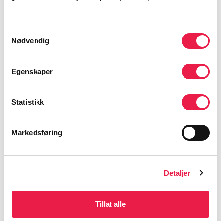
Samtykkevalg
Nødvendig
Egenskaper
Statistikk
Tann- og munnstell i sykepleien
Helsepersonell
Markedsføring
25 minutter
Detaljer
Tillat alle