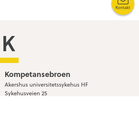
Kontakt
Kompetansebroen
Kompetansebroen
Akershus universitetssykehus HF
Sykehusveien 25
1478 Nordbyhagen
Kontakt oss