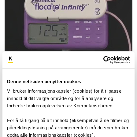
Ernæringspumpe Flocare Infinity
Helsepersonell
Denne nettsiden benytter cookies
Vi bruker informasjonskapsler (cookies) for å tilpasse
10-15 minutter
innhold til ditt valgte område og for å analysere og
forbedre brukeropplevelsen av Kompetansebroen.
For å få tilgang på alt innhold (eksempelvis å se filmer og
påmeldingsløsning på arrangementer) må du som bruker
godta alle informasjonskapsler (cookies).