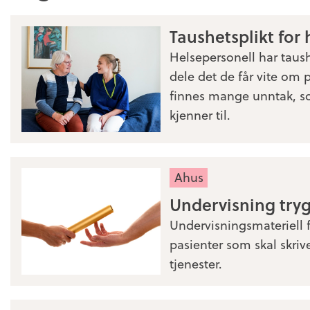
Taushetsplikt for
Helsepersonell har taush
dele det de får vite om
finnes mange unntak, so
kjenner til.
Ahus
Undervisning try
Undervisningsmateriell
pasienter som skal skri
tjenester.