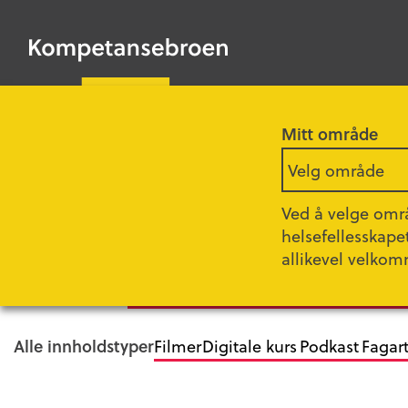
HOPP
TIL
Kompetansebroen
HOVEDINNHOLD
Mitt område
Forsiden
Tema
Velg område
Ambulante tjeneste
Ved å velge områ
helsefellesskape
allikevel velkom
Alle kategorier
Ambulerende sykepleieteam
Forbedr
Alle innholdstyper
Filmer
Digitale kurs
Podkast
Fagart