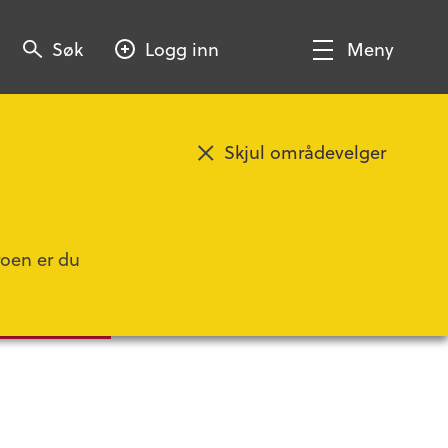
Søk
Søk
Logg inn
Meny
Søk
Vis/Skjul
meny
Skjul områdevelger
roen er du
Pasientforløp