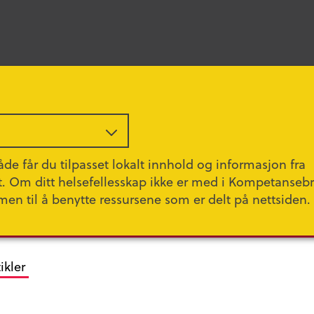
r og pasientforløp
de får du tilpasset lokalt innhold og informasjon fra
t. Om ditt helsefellesskap ikke er med i Kompetanseb
men til å benytte ressursene som er delt på nettsiden.
ing
Integrerte helsetjenester (IHT)
Lover og forskrifter
ikler