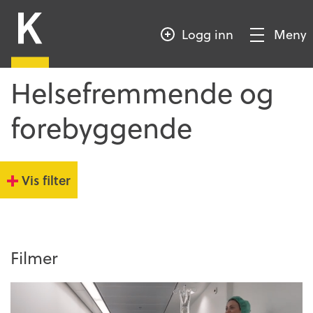
HOPP
Kompetansebroen
TIL
Logg inn
Meny
HOVEDINNHOLD
Vis/Skjul
meny
Helsefremmende og
forebyggende
Vis filter
Filmer