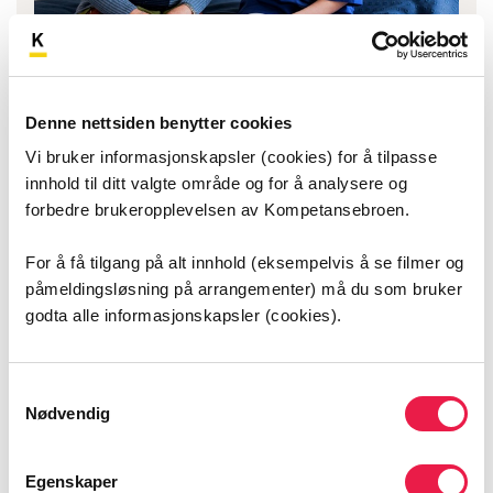
Taushetsplikt for helsepersonell
Denne nettsiden benytter cookies
Helsepersonell har taushetsplikt og kan ikke dele
det de får vite om pasienten. Men det finnes
Vi bruker informasjonskapsler (cookies) for å tilpasse
mange unntak, som det er viktig at du kjenner til.
innhold til ditt valgte område og for å analysere og
forbedre brukeropplevelsen av Kompetansebroen.
For å få tilgang på alt innhold (eksempelvis å se filmer og
påmeldingsløsning på arrangementer) må du som bruker
godta alle informasjonskapsler (cookies).
Samtykkevalg
Nødvendig
Egenskaper